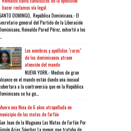
Reinaldo llama candidatos de la oposición
hacer reclamos vía legal
SANTO DOMINGO, República Dominicana.- El
secretario general del Partido de la Liberación
Dominicana, Reinaldo Pared Pérez, exhortó a los
..
Los nombres y apellidos "raros"
de los dominicanos atraen
atención del mundo
NUEVA YORK.- Medios de gran
alcance en el mundo están dando una inusual
cobertura a la controversia que en la República
Dominicana se ha ge...
Muere una Nina de 6 años atropellada en
municipio de las matas de farfán
San Juan de la Maguana Las Matas de Farfán Por
Simón Arias Sánchez La menor que trataba de