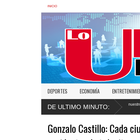
INICIO
DEPORTES
ECONOMÍA
ENTRETENIMI
Ministra de Interior: “No vamos a desistir en nuestro empeño de transf
DE ULTIMO MINUTO:
abusos
Gonzalo Castillo: Cada ci