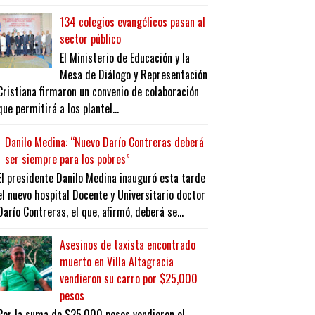
134 colegios evangélicos pasan al
sector público
El Ministerio de Educación y la
Mesa de Diálogo y Representación
Cristiana firmaron un convenio de colaboración
que permitirá a los plantel...
Danilo Medina: “Nuevo Darío Contreras deberá
ser siempre para los pobres”
El presidente Danilo Medina inauguró esta tarde
el nuevo hospital Docente y Universitario doctor
Darío Contreras, el que, afirmó, deberá se...
Asesinos de taxista encontrado
muerto en Villa Altagracia
vendieron su carro por $25,000
pesos
Por la suma de $25,000 pesos vendieron el