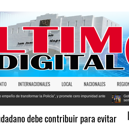
ENTO
INTERNACIONALES
LOCAL
NACIONALES
REGIO
ormar la Policía”, y promete cero impunidad ante
Gobierno deportó 7,237 
semana
udadano debe contribuir para evitar