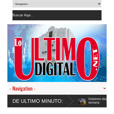
Policía”, y promete cero impunidad ante
Gobierno deportó 7,237 extranjer
DE ULTIMO MINUTO:
semana