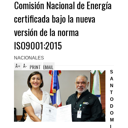
Comisión Nacional de Energía
certificada bajo la nueva
versión de la norma
ISO9001:2015
NACIONALES
A
A
+
-
PRINT
EMAIL
S
A
N
T
O
D
O
M
I