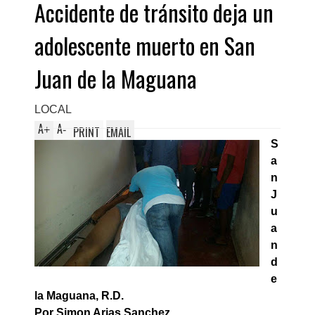
Accidente de tránsito deja un
Domingo Este
adolescente muerto en San
Juan de la Maguana
LOCAL
A
A
+
-
PRINT
EMAIL
S
a
n
J
u
a
n
d
e
la Maguana, R.D.
Por Simon Arias Sanchez