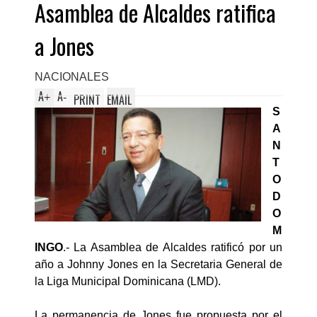
Asamblea de Alcaldes ratifica
a Jones
NACIONALES
A
A
+
-
PRINT
EMAIL
S
A
N
T
O
D
O
M
INGO
.- La Asamblea de Alcaldes ratificó por un
año a Johnny Jones en la Secretaria General de
la Liga Municipal Dominicana (LMD).
La permanencia de Jones fue propuesta por el